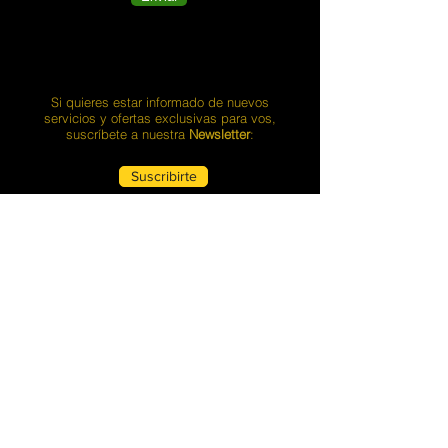
Si quieres estar informado de nuevos
servicios y ofertas exclusivas para vos,
suscríbete a nuestra
Newsletter
:
Suscribirte
Además recibirás de regalo nuestra guía de
Consejos para disfrutar tu sesión
Boudoir
Cualquier
consulta
adicional que tengas,
puedes evacuarla con el
Chat
Hormi
, ella
posee la
información
necesaria para