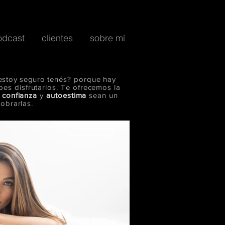
odcast
clientes
sobre mí
estoy seguro
tenés? porque hay
s disfrutarlos. Te ofrecemos la
u
confianza
y
autoestima
sean un
obrarlas.