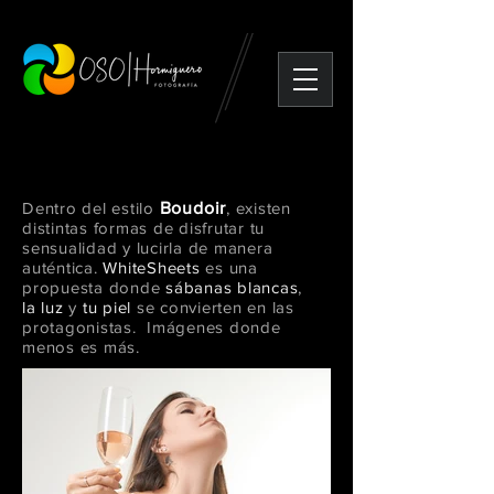
/ WhiteSheets
Dentro del estilo
Boudoir
, existen
distintas formas de disfrutar tu
sensualidad y lucirla de manera
auténtica.
WhiteSheets
es una
propuesta
donde
sábanas blancas
,
la
luz
y
tu piel
se convierten en las
protagonistas. Imágenes donde
menos es más.