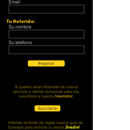
Email
Tu Referido:
Su nombre
Su teléfono
Registrar
Si quieres estar informado de nuevos
servicios y ofertas exclusivas para vos,
suscríbete a nuestra
Newsletter
:
Suscribirte
Además recibirás de regalo nuestra guía de
Consejos para disfrutar tu sesión
Boudoir